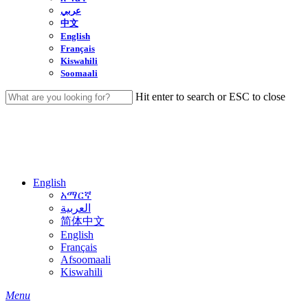
عربي
中文
English
Français
Kiswahili
Soomaali
Hit enter to search or ESC to close
Close
Search
English
አማርኛ
العربية
简体中文
English
Français
Afsoomaali
Kiswahili
search
Menu