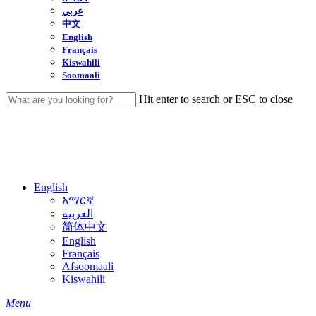
عربي
中文
English
Français
Kiswahili
Soomaali
Hit enter to search or ESC to close
Close
Search
English
አማርኛ
العربية
简体中文
English
Français
Afsoomaali
Kiswahili
search
Menu